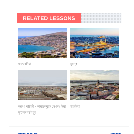
RELATED LESSONS
আলবেনিয়া
তুরস্ক
ভ্রমণ কাহিনী - আয়ারল্যান্ড লেখকঃ মিয়া
লাতভিয়া
মুহাম্মদ আইয়ুব