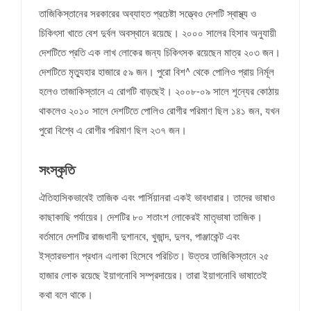
তাজিকিস্তানের সরকারের অব্যাহত প্রচেষ্টা সত্ত্বেও দেশটি স্বাস্থ্য ও
চিকিৎসা খাতে বেশ দুর্বল অবস্থানে রয়েছে। ২০০০ সালের হিসাব অনুযায়ী
দেশটিতে প্রতি এক লাখ লোকের জন্য চিকিৎসক রয়েছেন মাত্র ২০৩ জন।
দেশটিতে মৃত্যুহার হাজারে ৫৯ জন। পুরো বিশ^ থেকে পোলিও প্রায় নির্মূল
হলেও তাজাকিস্তানে এ রোগটি বাড়ছেই। ২০০৮-০৯ সালে শূন্যের কোঠায়
থাকলেও ২০১০ সালে দেশটিতে পোলিও রোগীর পরিমাণ ছিল ১৪১ জন, যখন
পুরো বিশ্বে এ রোগীর পরিমাণ ছিল ২৩৭ জন।
সংস্কৃতি
ঐতিহাসিকভাবেই তাজিক এবং পার্সিয়ানরা একই ভাবধারার। তাদের ভাষাও
কাছাকাছি পর্যায়ের। দেশটির ৮০ শতাংশ লোকেরই মাতৃভাষা তাজিক।
বর্তমানে দেশটির রাজধানী দুশানবে, খুজান্দ, দুলব, পাঞ্জাকেন্ট এবং
ইস্তারভশান প্রধান এলাকা হিসেবে পরিচিত। উত্তর তাজিকিস্তানে ২৫
হাজার লোক রয়েছে ইয়াগনোবি সম্প্রদায়ের। তারা ইয়াগনোবি ভাষাতেই
কথা বলে থাকে।