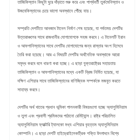
তাজিকিস্তান কিছুটা ঘুরে দাঁড়াতে শুরু করে এবং পার্শ্ববর্তী তুর্কমেনিস্তান ও
উজবেকিস্তানের চেয়ে ভালো অবস্থানে পৌঁছে যায়।
সম্প্রতি দেশটিতে আনজাব টানেল নির্মাণ শেষ হয়েছে, যা পর্বতময় দেশটির
উত্তরাঞ্চলের সাথে রাজধানীর যোগাযোগকে সহজ করবে। এ টানেলটি ইরান
ও আফগানিস্তানের সাথে দেশটির যোগাযোগের জন্য রাস্তার অংশ হিসেবে
তৈরি করা হয়েছে। আর এ বিষয়টি দেশটির অর্থনৈতিক অবস্থাকে আরো
সমৃদ্ধ করবে বলে ধারণা করা হচ্ছে। এ ছাড়া যুক্তরাষ্ট্রের সহায়তায়
তাজিকিস্তান ও আফগানিস্তানের মধ্যে একটি ব্রিজ নির্মিত হয়েছে, যা
দক্ষিণ এশিয়ার সাথে তাজিকিস্তানের বাণিজ্যিক সম্পর্ককে মজবুত করতে
সাহায্য করবে।
দেশটির অর্থ খাতের প্রধান ভূমিকা পালনকারী বিষয়গুলো হচ্ছে অ্যালুমিনিয়াম
ও তুলা এবং প্রবাসী শ্রমিকদের পাঠানো রেমিট্যান্স। রাষ্ট্র পরিচালিত
অ্যালুমিনিয়াম ফ্যাক্টরি ট্যালকো মধ্য এশিয়ার বৃহত্তম অ্যালুমিনিয়াম
কোম্পানি। এ ছাড়া দেশটি হাইড্রোইলেকট্রিক শক্তি উৎপাদনে বিশ্বে