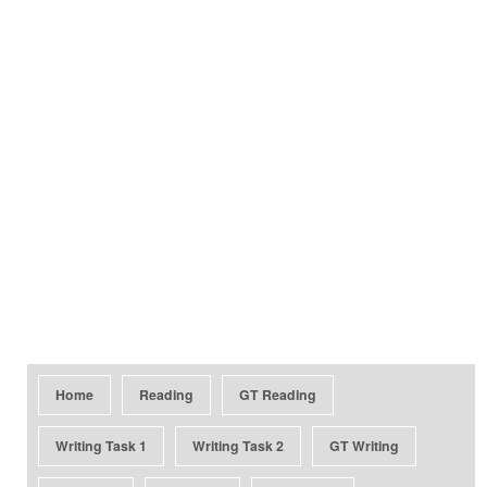
Home
Reading
GT Reading
Writing Task 1
Writing Task 2
GT Writing