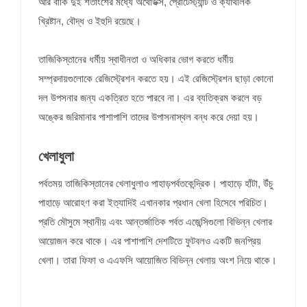
আর বাকি দুই শতাংশের মধ্যে অর্থোডক্স, প্রোটেস্ট্যান্ট ও ক্যাথলিক
খ্রিষ্টান, বৌদ্ধ ও ইহুদি রয়েছে।
তাজিকিস্তানের ধর্মীয় স্বাধীনতা ও অধিকার ভোগ করতে ধর্মীয়
সম্প্রদায়গুলোকে রেজিস্ট্রেশন করতে হয়। এই রেজিস্ট্রেশন ছাড়া কোনো
দল উপসনার জন্য একত্রিত হতে পারবে না। এর ব্যতিক্রম করলে বড়
অঙ্কের জরিমানার পাশাপাশি তাদের উপাসনাস্থল বন্ধ করে দেয়া হয়।
খেলাধুলা
পর্বতময় তাজিকিস্তানের খেলাধুলাও পাহাড়পর্বতকেন্দ্রিক। পাহাড়ে হাঁটা, উঁচু
পাহাড়ে আরোহণ করা ইত্যাদিই এখানকার প্রধান খেলা হিসেবে পরিচিত।
প্রতি মৌসুমে স্থানীয় এবং আন্তর্জাতিক পর্বত এজেন্সিগুলো বিভিন্ন খেলার
আয়োজন করে থাকে। এর পাশাপাশি দেশটিতে ফুটবলও একটি জনপ্রিয়
খেলা। তারা ফিফা ও এএফসি আয়োজিত বিভিন্ন খেলায় অংশ নিয়ে থাকে।