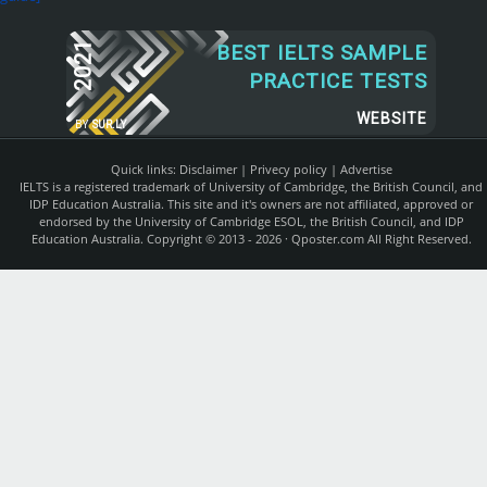
2021
BEST IELTS SAMPLE
PRACTICE TESTS
WEBSITE
BY
SUR.LY
Quick links:
Disclaimer
|
Privecy policy
|
Advertise
IELTS is a registered trademark of University of Cambridge, the British Council, and
IDP Education Australia. This site and it's owners are not affiliated, approved or
endorsed by the University of Cambridge ESOL, the British Council, and IDP
Education Australia. Copyright © 2013 - 2026 ·
Qposter.com
All Right Reserved.