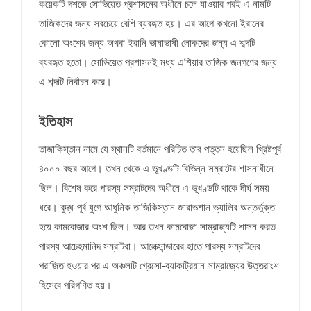
কয়েকটি দশকে সোভিয়েত প্রশাসনের অধীনে চলে যাওয়ার পরই এ নামটি
তাজিকদের জন্য সবচেয়ে বেশি ব্যবহৃত হয়। এর আগে কখনো ইরানের
কোনো অংশের জন্য অথবা ইরানি ভাষাভাষী লোকদের জন্য এ শব্দটি
ব্যবহৃত হতো। সোভিয়েত প্রশাসনই মধ্য এশিয়ার তাজিক জনগণের জন্য
এ শব্দটি নির্বাচন করে।
ইতিহাস
তাজাকিস্তান নামে যে স্থানটি বর্তমানে পরিচিত তার পত্তন হয়েছিল খ্রিষ্টপূর্ব
৪০০০ বছর আগে। তখন থেকে এ ভূখণ্ডটি বিভিন্ন সম্রাটের শাসনাধীনে
ছিল। বিশেষ করে পারস্য সম্রাটদের অধীনে এ ভূখণ্ডটি থাকে দীর্ঘ সময়
ধরে। বুদ্ধ-পূর্ব যুগে আধুনিক তাজিকিস্তান জারাভশান ভ্যালির অন্তর্ভুক্ত
হয়ে কামবোজার অংশ ছিল। আর তখন কামবোজা সাম্রাজ্যটি শাসন করত
পারস্য আচেহমানিদ সম্রাটরা। আলেক্সান্ডারের হাতে পারস্য সম্রাটদের
পরাজিত হওয়ার পর এ অঞ্চলটি গ্রেসো-ব্যাকট্রিয়ান সাম্রাজ্যের উত্তরাংশ
হিসেবে পরিগণিত হয়।