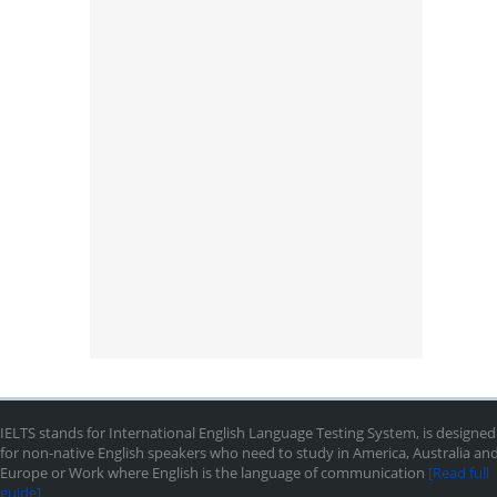
IELTS stands for International English Language Testing System, is designed
for non-native English speakers who need to study in America, Australia an
Europe or Work where English is the language of communication
[Read full
guide]