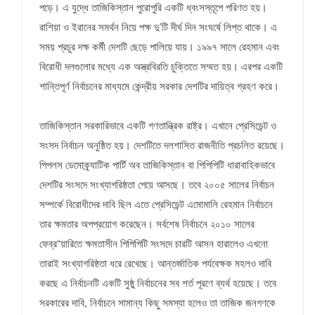
পড়ে। এ যুদ্ধে তাজিকিস্তান পুরোপুরি একটি ধ্বংসস্তূপে পরিণত হয়।
রাশিয়া ও ইরানের সমর্থন নিয়ে পক্ষ দু’টি দীর্ঘ দিন সংঘর্ষে লিপ্ত থাকে। এ
সময় প্রচুর দক্ষ কর্মী দেশটি ছেড়ে পালিয়ে যায়। ১৯৯৭ সালে রেহমান এবং
বিরোধী দলগুলোর মধ্যে এক অস্ত্রবিরতি চুক্তিতে সম্মত হয়। এরপর একটি
শান্তিপূর্ণ নির্বাচনের মাধ্যমে কেন্দ্রীয় সরকার দেশটির দায়িত্ব গ্রহণ করে।
তাজিকিস্তান সরকারিভাবে একটি গণতান্ত্রিক রাষ্ট্র। এখানে প্রেসিডেন্ট ও
সংসদ নির্বাচন অনুষ্ঠিত হয়। দেশটিতে দলশাসিত রাজনীতি প্রচলিত রয়েছে।
পিপলস ডেমোক্র্যাটিক পার্টি অব তাজিকিস্তান বা পিপিপিটি ধারাবাহিকভাবে
দেশটির সংসদে সংখ্যাগরিষ্ঠতা পেয়ে আসছে। তবে ২০০৫ সালের নির্বাচন
সম্পর্কে বিরোধীদের দাবি ছিল এতে প্রেসিডেন্ট এমোমালি রেহমান নির্বাচনে
তার ক্ষমতার অপপ্রয়োগ করেছেন। সর্বশেষ নির্বাচনে ২০১০ সালের
ফেব্র“য়ারিতে ক্ষমতাসীন পিপিপিটি সংসদে চারটি আসন হারালেও এখনো
তারাই সংখ্যাগরিষ্ঠতা ধরে রেখেছে। আন্তর্জাতিক পর্যবেক্ষক মহলও দাবি
করছে এ নির্বাচনটি একটি সুষ্ঠু নির্বাচনের সব শর্ত পূরণে ব্যর্থ হয়েছে। তবে
সরকারের দাবি, নির্বাচনে সামান্য কিছু সমস্যা হলেও তা তাজিক জনগণকে