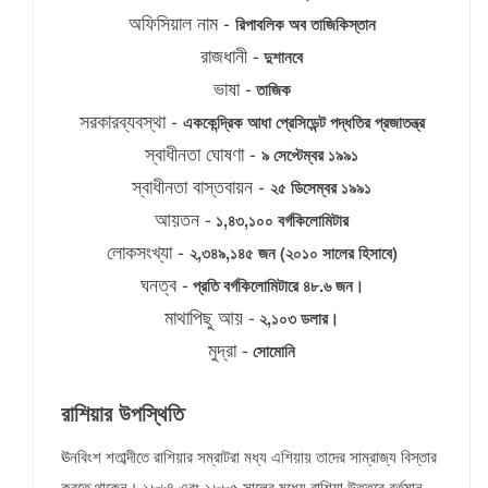
অফিসিয়াল নাম -
রিপাবলিক অব তাজিকিস্তান
রাজধানী -
দুশানবে
ভাষা -
তাজিক
সরকারব্যবস্থা -
এককেন্দ্রিক আধা প্রেসিডেন্ট পদ্ধতির প্রজাতন্ত্র
স্বাধীনতা ঘোষণা -
৯ সেপ্টেম্বর ১৯৯১
স্বাধীনতা বাস্তবায়ন -
২৫ ডিসেম্বর ১৯৯১
আয়তন -
১,৪৩,১০০ বর্গকিলোমিটার
লোকসংখ্যা -
২,৩৪৯,১৪৫ জন (২০১০ সালের হিসাবে)
ঘনত্ব -
প্রতি বর্গকিলোমিটারে ৪৮.৬ জন।
মাথাপিছু আয় -
২,১০৩ ডলার।
মুদ্রা -
সোমোনি
রাশিয়ার উপস্থিতি
ঊনবিংশ শতাব্দীতে রাশিয়ার সম্রাটরা মধ্য এশিয়ায় তাদের সাম্রাজ্য বিস্তার
করতে থাকেন। ১৮৬৪ এবং ১৮৮৫ সালের মধ্যে রাশিয়া উত্তরে বর্তমান