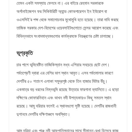
তেমন একটা সমস্যায় ফেলবে না। এর বাইরে রেহমান সরকারকে
অর্গানাইজেশন ফর সিকিউরিটি অ্যান্ড কোঅপারেশন ইন ইউরোপ বা
ওএসসিই’র পক্ষ থেকে সমালোচনার মুখোমুখি হতে হয়েছে। তারা দাবি করছে
তাজিক সরকার দেশ-বিদেশের ওয়েবসাইটগুলোতে সেন্সর আরোপ করেছে এবং
বিভিন্নভাবে সংবাদমাধ্যমগুলোর কার্যক্রমকে নিয়ন্ত্রণের চেষ্টা চালাচ্ছে।
ভূপ্রকৃতি
চার পাশে ভূমিবেষ্টিত তাজিকিস্তান মধ্য এশিয়ার সবচেয়ে ছোট দেশ।
পর্বতশ্রেণী দ্বারা এর বেশির ভাগ স্থান আবৃত। এসব পর্বতমালার কারণে
দেশটির ৫০ শতাংশ এলাকা সমুদ্রপৃষ্ঠ থেকে তিন হাজার মিটার উঁচু।
একমাত্র বড় ধরনের নিম্নভূমি রয়েছে উত্তরে ফারগানা ভ্যালিতে। এ ছাড়া
দক্ষিণের কোফারনিহান এবং ভাখন নদী উপত্যকায়ও কিছু সমতল স্থান
রয়েছে। আমু দরিয়ার ফলেই এ স্থানগুলো সৃষ্টি হয়েছে। দেশটির রাজধানী
দুশানবে দেশটির দক্ষিণাঞ্চলে অবস্থিত।
আমু দরিয়া এবং পাঞ্জ নদী আফগানিস্তানের সাথে সীমান্ত রেখা হিসেবে কাজ