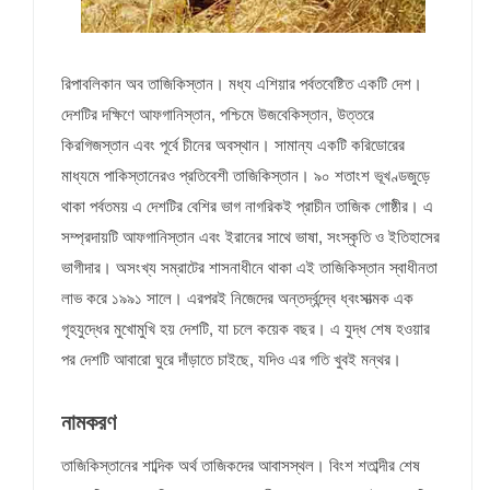
রিপাবলিকান অব তাজিকিস্তান। মধ্য এশিয়ার পর্বতবেষ্টিত একটি দেশ।
দেশটির দক্ষিণে আফগানিস্তান, পশ্চিমে উজবেকিস্তান, উত্তরে
কিরগিজস্তান এবং পূর্বে চীনের অবস্থান। সামান্য একটি করিডোরের
মাধ্যমে পাকিস্তানেরও প্রতিবেশী তাজিকিস্তান। ৯০ শতাংশ ভূখণ্ডজুড়ে
থাকা পর্বতময় এ দেশটির বেশির ভাগ নাগরিকই প্রাচীন তাজিক গোষ্ঠীর। এ
সম্প্রদায়টি আফগানিস্তান এবং ইরানের সাথে ভাষা, সংস্কৃতি ও ইতিহাসের
ভাগীদার। অসংখ্য সম্রাটের শাসনাধীনে থাকা এই তাজিকিস্তান স্বাধীনতা
লাভ করে ১৯৯১ সালে। এরপরই নিজেদের অন্তর্দ্বন্দ্বে ধ্বংসাত্মক এক
গৃহযুদ্ধের মুখোমুখি হয় দেশটি, যা চলে কয়েক বছর। এ যুদ্ধ শেষ হওয়ার
পর দেশটি আবারো ঘুরে দাঁড়াতে চাইছে, যদিও এর গতি খুবই মন্থর।
নামকরণ
তাজিকিস্তানের শাব্দিক অর্থ তাজিকদের আবাসস্থল। বিংশ শতাব্দীর শেষ